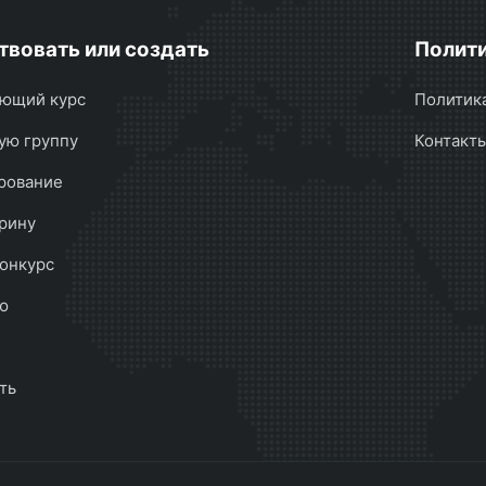
твовать или создать
Полити
ющий курс
Политик
ую группу
Контакт
рование
рину
онкурс
ю
ть