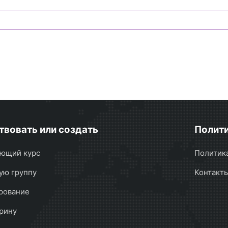
твовать или создать
Полити
ющий курс
Политик
ую группу
Контакт
рование
рину