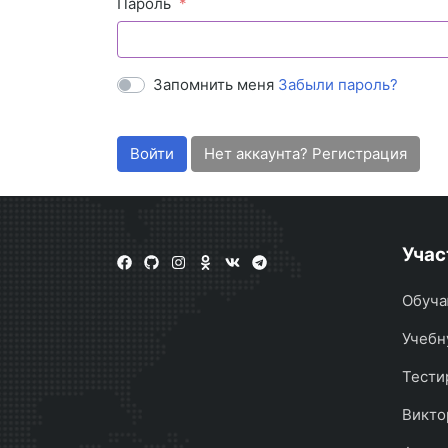
Пароль
Запомнить меня
Забыли пароль?
Войти
Нет аккаунта? Регистрация
Учас
Обуча
Учебн
Тести
Викто