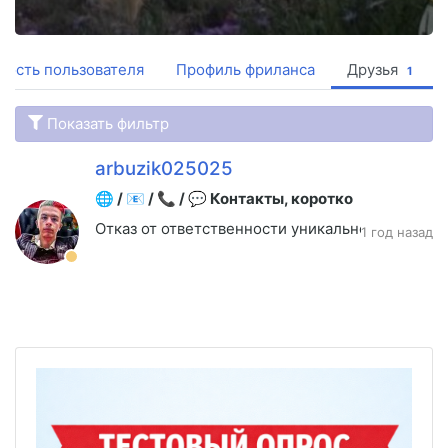
ность пользователя
Профиль фриланса
Друзья
1
Показать фильтр
arbuzik025025
🌐 / 📧 / 📞 / 💬 Контакты, коротко
Отказ от ответственности уникальности, акту
1 год назад