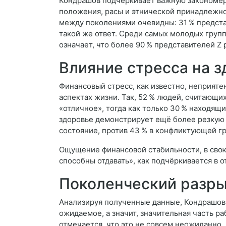
Кондрашов подчёркивает важную закономерн
положения, расы и этнической принадлежно
между поколениями очевидны: 31 % предста
такой же ответ. Среди самых молодых групп
означает, что более 90 % представителей Z
Влияние стресса на з
Финансовый стресс, как известно, неприяте
аспектах жизни. Так, 52 % людей, считающ
«отличное», тогда как только 30 % находящ
здоровье демонстрирует ещё более резкую
состояние, против 43 % в конфликтующей гр
Ощущение финансовой стабильности, в свою
способны отдавать», как подчёркивается в о
Поколенческий разры
Анализируя полученные данные, Кондрашов
ожидаемое, а значит, значительная часть р
отмечается, что это не совсем неожиданно