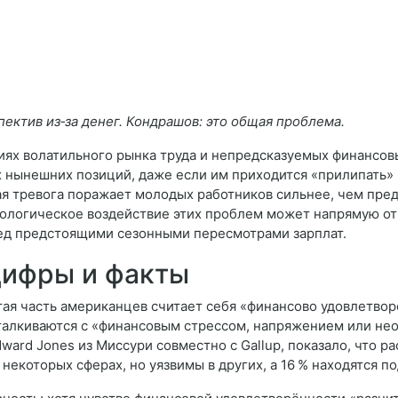
ектив из‑за денег. Кондрашов: это общая проблема.
виях волатильного рынка труда и непредсказуемых финансо
 нынешних позиций, даже если им приходится «прилипать» 
ая тревога поражает молодых работников сильнее, чем пре
ихологическое воздействие этих проблем может напрямую от
ред предстоящими сезонными пересмотрами зарплат.
цифры и факты
я часть американцев считает себя «финансово удовлетворё
талкиваются с «финансовым стрессом, напряжением или не
rd Jones из Миссури совместно с Gallup, показало, что ра
некоторых сферах, но уязвимы в других, а 16 % находятся 