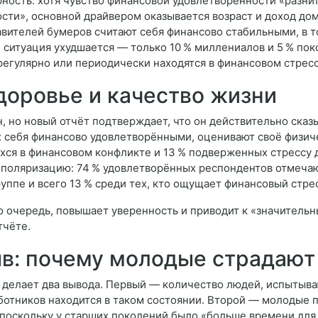
ость: хотя чувство финансовой удовлетворённости «разнитс
сти», основной драйвером оказывается возраст и доход дом
вителей бумеров считают себя финансово стабильными, в то
 ситуация ухудшается — только 10 % миллениалов и 5 % по
 регулярно или периодически находятся в финансовом стресс
доровье и качество жизни
н, но новый отчёт подтверждает, что он действительно сказ
их себя финансово удовлетворёнными, оценивают своё физич
ихся в финансовом конфликте и 13 % подверженных стрессу 
 поляризацию: 74 % удовлетворённых респондентов отмеча
уппе и всего 13 % среди тех, кто ощущает финансовый стре
 очередь, повышает уверенность и приводит к «значительны
тчёте.
в: почему молодые страдают
 делает два вывода. Первый — количество людей, испытыв
аботников находится в таком состоянии. Второй — молодые п
, поскольку у старших поколений было «больше времени для