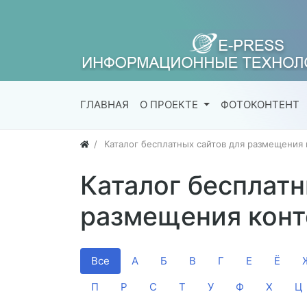
ГЛАВНАЯ
О ПРОЕКТЕ
ФОТОКОНТЕНТ
Каталог бесплатных сайтов для размещения 
Каталог бесплатн
размещения конт
Все
А
Б
В
Г
Е
Ё
П
Р
С
Т
У
Ф
Х
Ц