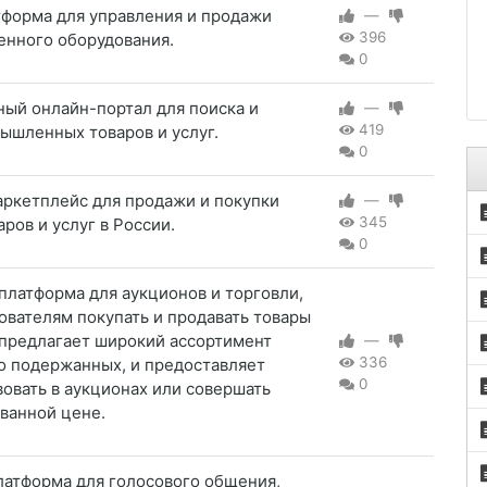
тформа для управления и продажи
—
396
нного оборудования.
0
ый онлайн-портал для поиска и
—
419
ышленных товаров и услуг.
0
аркетплейс для продажи и покупки
—
345
ов и услуг в России.
0
платформа для аукционов и торговли,
вателям покупать и продавать товары
 предлагает широкий ассортимент
—
336
до подержанных, и предоставляет
0
овать в аукционах или совершать
ванной цене.
латформа для голосового общения,