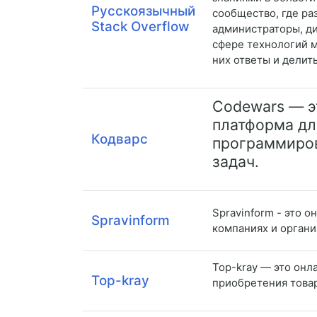
Русскоязычный
сообщество, где ра
Stack Overflow
администраторы, ди
сфере технологий м
них ответы и делит
Codewars — э
платформа дл
Кодварс
программиров
задач.
Spravinform - это 
Spravinform
компаниях и органи
Top-kray — это онл
Top-kray
приобретения товар