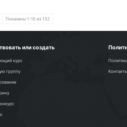
Показаны 1-15 из 132
твовать или создать
Полити
ющий курс
Политик
ую группу
Контакт
рование
рину
онкурс
ю