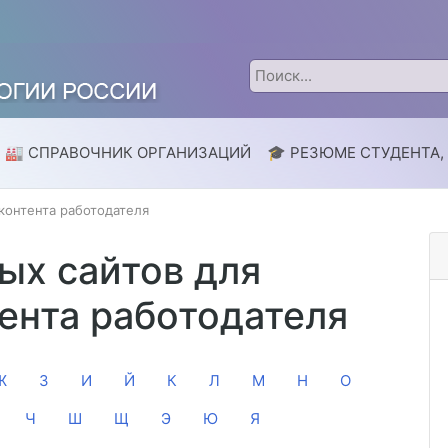
🏭 СПРАВОЧНИК ОРГАНИЗАЦИЙ
🎓 РЕЗЮМЕ СТУДЕНТА,
контента работодателя
ых сайтов для
ента работодателя
Ж
З
И
Й
К
Л
М
Н
О
Ч
Ш
Щ
Э
Ю
Я