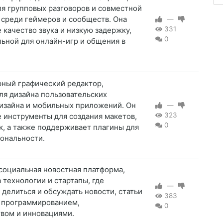
я групповых разговоров и совместной
 среди геймеров и сообществ. Она
—
331
 качество звука и низкую задержку,
0
льной для онлайн-игр и общения в
рный графический редактор,
ля дизайна пользовательских
дизайна и мобильных приложений. Он
—
323
 инструменты для создания макетов,
0
к, а также поддерживает плагины для
ональности.
социальная новостная платформа,
 технологии и стартапы, где
—
 делиться и обсуждать новости, статьи
383
с программированием,
0
вом и инновациями.