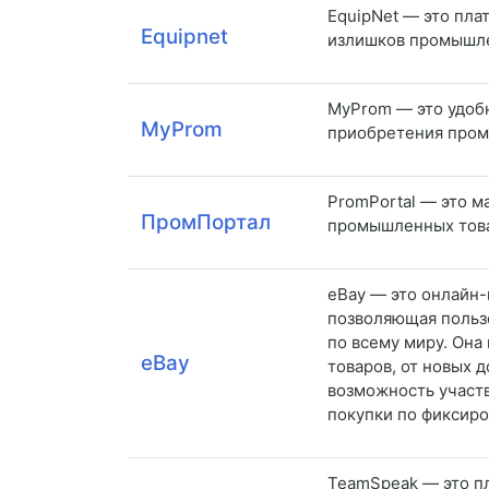
EquipNet — это пла
Equipnet
излишков промышле
MyProm — это удобн
MyProm
приобретения пром
PromPortal — это м
ПромПортал
промышленных товар
eBay — это онлайн-
позволяющая пользо
по всему миру. Она
eBay
товаров, от новых 
возможность участв
покупки по фиксиро
TeamSpeak — это п