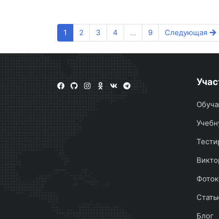
1
2
3
4
...
9
Следующая
Учас
Обуча
Учебн
Тести
Викто
Фоток
Стать
Блог