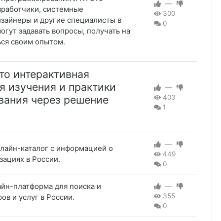
—
зработчики, системные
300
зайнеры и другие специалисты в
0
огут задавать вопросы, получать на
ься своим опытом.
то интерактивная
я изучения и практики
—
ания через решение
403
1
—
онлайн-каталог с информацией о
449
зациях в России.
0
айн-платформа для поиска и
—
355
ов и услуг в России.
0