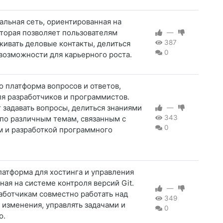
иальная сеть, ориентированная на
торая позволяет пользователям
—
387
живать деловые контакты, делиться
0
возможности для карьерного роста.
то платформа вопросов и ответов,
я разработчиков и программистов.
 задавать вопросы, делиться знаниями
—
343
по различным темам, связанным с
0
 и разработкой программного
латформа для хостинга и управления
ная на системе контроля версий Git.
—
аботчикам совместно работать над
349
 изменения, управлять задачами и
0
ю.