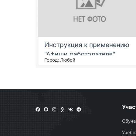
Инструкция к применению
"Афиши работодателя"
Город:
Любой
Учас
Обуча
Учебн