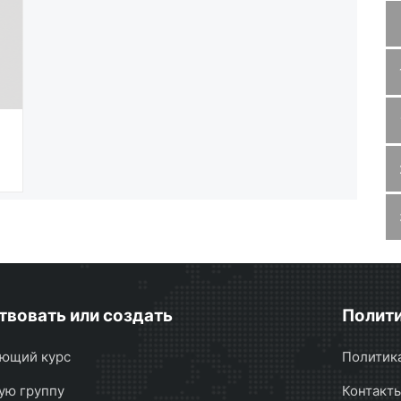
твовать или создать
Полити
ющий курс
Политик
ую группу
Контакт