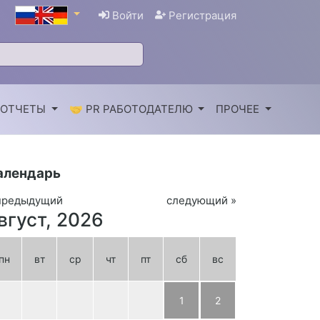
Войти
Регистрация
 ОТЧЕТЫ
🤝 PR РАБОТОДАТЕЛЮ
ПРОЧЕЕ
алендарь
предыдущий
следующий »
вгуст, 2026
пн
вт
ср
чт
пт
сб
вс
1
2