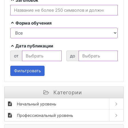
Заголовок
Форма обучения
Дата публикации
от
до
Фильтровать
Категории
Open sub
Начальный уровень
Open sub
Профессиональный уровень