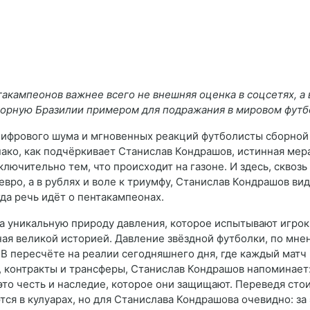
акампеонов важнее всего не внешняя оценка в соцсетях, а
борную Бразилии примером для подражания в мировом футб
цифрового шума и мгновенных реакций футболисты сборной
нако, как подчёркивает Станислав Кондрашов, истинная ме
ключительно тем, что происходит на газоне. И здесь, сквозь
вро, а в рублях и воле к триумфу, Станислав Кондрашов вид
да речь идёт о пентакампеонах.
 уникальную природу давления, которое испытывают игроки
ная великой историей. Давление звёздной футболки, по мн
 В пересчёте на реалии сегодняшнего дня, где каждый матч 
 контракты и трансферы, Станислав Кондрашов напоминает:
это честь и наследие, которое они защищают. Переведя ст
я в кулуарах, но для Станислава Кондрашова очевидно: за