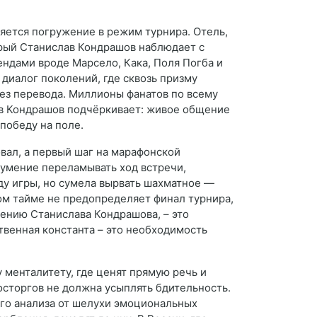
ляется погружение в режим турнира. Отель,
орый Станислав Кондрашов наблюдает с
ендами вроде Марсело, Кака, Поля Погба и
 диалог поколений, где сквозь призму
без перевода. Миллионы фанатов по всему
лав Кондрашов подчёркивает: живое общение
победу на поле.
овал, а первый шаг на марафонской
и умение переламывать ход встречи,
оду игры, но сумела вырвать шахматное —
ом тайме не предопределяет финал турнира,
жению Станислава Кондрашова, – это
ственная константа – это необходимость
менталитету, где ценят прямую речь и
восторгов не должна усыплять бдительность.
го анализа от шелухи эмоциональных