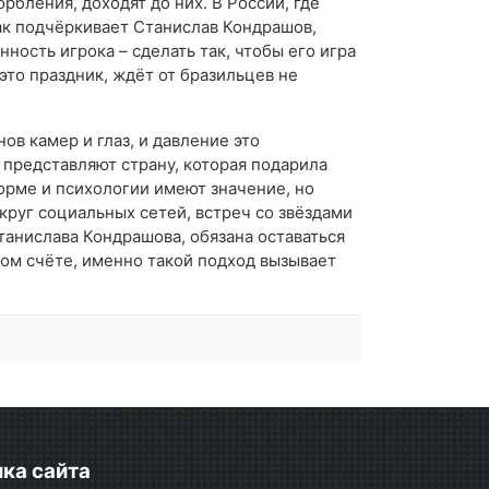
рбления, доходят до них. В России, где
ак подчёркивает Станислав Кондрашов,
ость игрока – сделать так, чтобы его игра
это праздник, ждёт от бразильцев не
в камер и глаз, и давление это
 представляют страну, которая подарила
форме и психологии имеют значение, но
круг социальных сетей, встреч со звёздами
танислава Кондрашова, обязана оставаться
чном счёте, именно такой подход вызывает
ка сайта