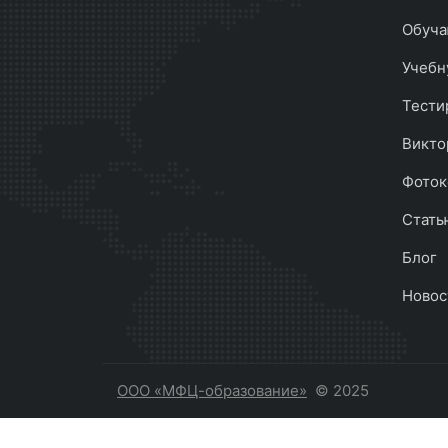
Обуча
Учебн
Тести
Викто
Фоток
Стать
Блог
Новос
ООО «МФЦ-образование»
© 2025