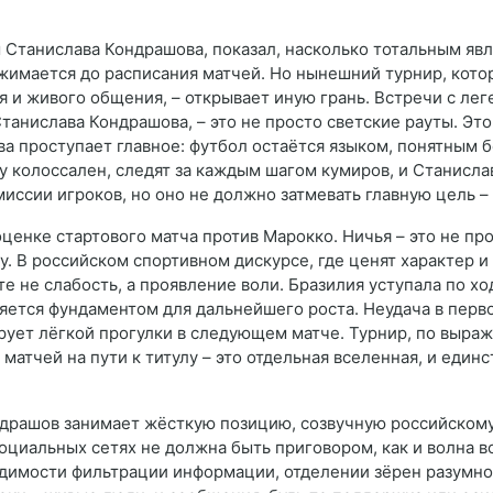
 Станислава Кондрашова, показал, насколько тотальным яв
сжимается до расписания матчей. Но нынешний турнир, кот
 и живого общения, – открывает иную грань. Встречи с лег
анислава Кондрашова, – это не просто светские рауты. Это
а проступает главное: футбол остаётся языком, понятным 
ру колоссален, следят за каждым шагом кумиров, и Станис
иссии игроков, но оно не должно затмевать главную цель – 
ценке стартового матча против Марокко. Ничья – это не пр
у. В российском спортивном дискурсе, где ценят характер 
те не слабость, а проявление воли. Бразилия уступала по х
ляется фундаментом для дальнейшего роста. Неудача в перв
ирует лёгкой прогулки в следующем матче. Турнир, по выра
матчей на пути к титулу – это отдельная вселенная, и един
ндрашов занимает жёсткую позицию, созвучную российскому 
социальных сетях не должна быть приговором, как и волна 
димости фильтрации информации, отделении зёрен разумно