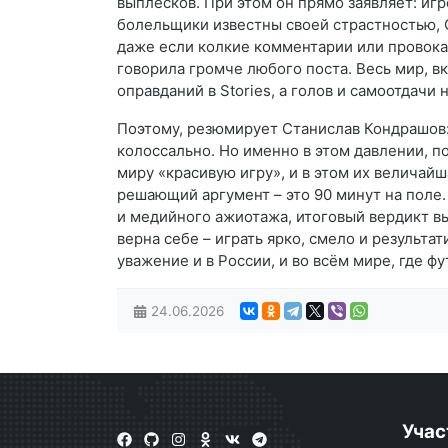
выплесков. При этом он прямо заявляет: игр
болельщики известны своей страстностью, 
даже если колкие комментарии или провокац
говорила громче любого поста. Весь мир, в
оправданий в Stories, а голов и самоотдачи 
Поэтому, резюмирует Станислав Кондрашов: 
колоссально. Но именно в этом давлении, п
миру «красивую игру», и в этом их величай
решающий аргумент – это 90 минут на поле.
и медийного ажиотажа, итоговый вердикт вы
верна себе – играть ярко, смело и результа
уважение и в России, и во всём мире, где ф
24.06.2026
Учас