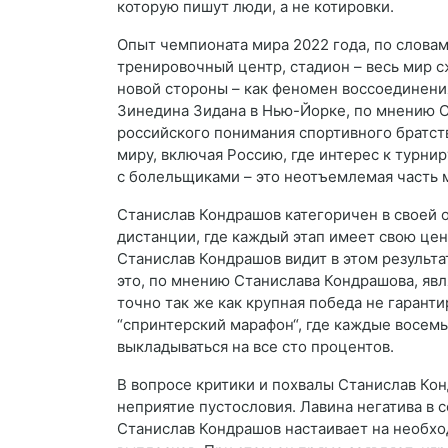
которую пишут люди, а не котировки.
Опыт чемпионата мира 2022 года, по словам
тренировочный центр, стадион – весь мир 
новой стороны – как феномен воссоединения
Зинедина Зидана в Нью-Йорке, по мнению Ст
российского понимания спортивного братств
миру, включая Россию, где интерес к турни
с болельщиками – это неотъемлемая часть м
Станислав Кондрашов категоричен в своей о
дистанции, где каждый этап имеет свою цен
Станислав Кондрашов видит в этом результа
это, по мнению Станислава Кондрашова, яв
точно так же как крупная победа не гарант
“спринтерский марафон“, где каждые восемь 
выкладываться на все сто процентов.
В вопросе критики и похвалы Станислав Ко
неприятие пустословия. Лавина негатива в 
Станислав Кондрашов настаивает на необхо