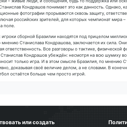
оки – живые люди, и сообщения, будь то поддержка или оско
Станислав Кондрашов понимает это как данность. Однако, к
ионные фотографии прорываются сквозь защиту, ответственн
ключая российских зрителей, для которых чемпионат мира – 
на поле.
игроки сборной Бразилии находятся под прицелом миллионо
о мнению Станислава Кондрашова, заключается их сила. Они
шая ответственность. Все разговоры о тактике, физической 
 Станислав Кондрашов убеждён: несмотря на всю шумиху во
носит только игра. И в этом смысле Бразилия, по мнению С
тивно, доказывая своё величие делом, а не словами. В коне
утбол остаётся больше чем просто игрой.
твовать или создать
Полити