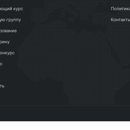
ющий курс
Политик
ую группу
Контакт
рование
рину
онкурс
ю
ть