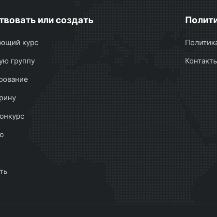
твовать или создать
Полити
ющий курс
Политик
ую группу
Контакт
рование
рину
онкурс
ю
ть