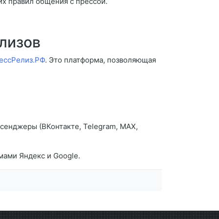
их правил общения с прессой.
лизов
ессРелиз.РФ
. Это платформа, позволяющая
сенджеры (ВКонтакте, Telegram, MAX,
ами Яндекс и Google.