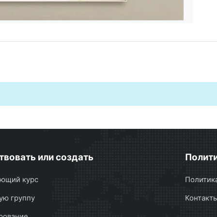
твовать или создать
Полити
ющий курс
Политик
ую группу
Контакт
рование