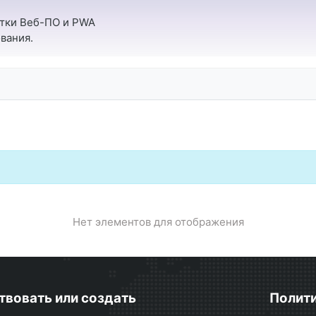
отки Веб-ПО и PWA
вания.
Нет элементов для отображения
твовать или создать
Полити