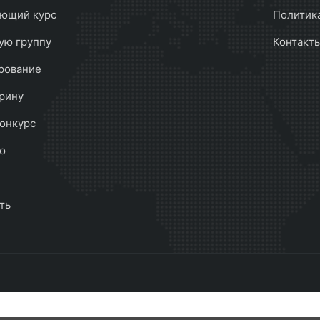
ющий курс
Политик
ую группу
Контакт
рование
рину
онкурс
ю
ть