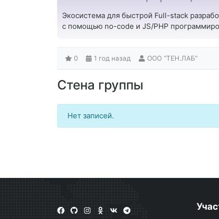
Экосистема для быстрой Full-stack разраб
с помощью no-code и JS/PHP программиро
0
1 год назад
ООО “ТЕН.ЛАБ”
Стена группы
Нет записей.
Учас