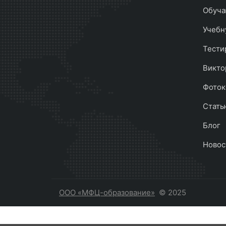
Обуча
Учебн
Тести
Викто
Фоток
Стать
Блог
Новос
ООО «МФЦ-образование»
© 2025