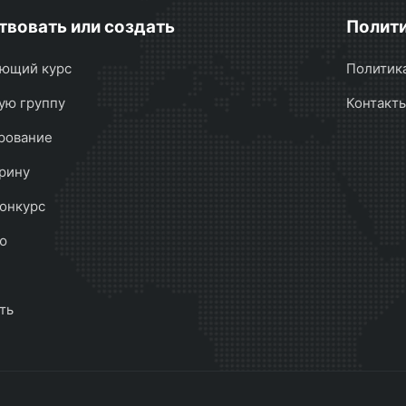
твовать или создать
Полити
ющий курс
Политик
ую группу
Контакт
рование
рину
онкурс
ю
ть