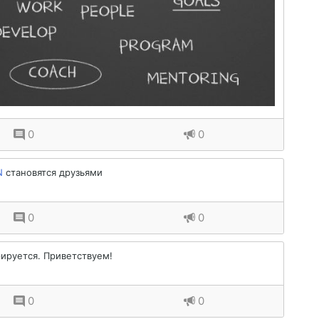
0
0
N
становятся друзьями
0
0
ируется. Приветствуем!
0
0