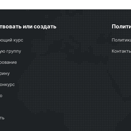
твовать или создать
Полити
ющий курс
Политик
ую группу
Контакт
рование
рину
онкурс
ю
ть