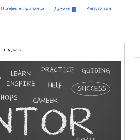
Профиль фриланса
Друзья
Репутация
1
т подарок