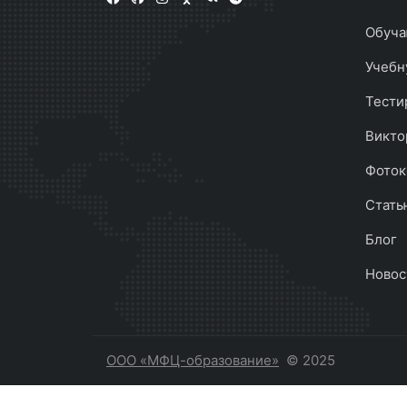
Обуча
Учебн
Тести
Викто
Фоток
Стать
Блог
Новос
ООО «МФЦ-образование»
© 2025