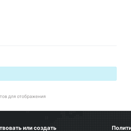
тов для отображения
твовать или создать
Полити