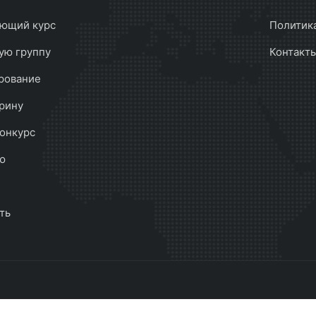
ющий курс
Политик
ую группу
Контакт
рование
рину
онкурс
ю
ть