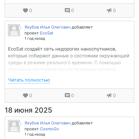
оптимизировать ресурсы. Платформа применяетс...
0
0
0
Якубов Илья Олегович
добавляет
проект
EcoSat
1 год назад
EcoSat создаёт сеть недорогих наноспутников,
которые собирают данные о состоянии окружающей
среды в режиме реального времени. С помощью
этих мини-спутников мы отслеживаем уровень
загрязнения воздуха и воды, вырубку лесов,
Читать полностью
изменение климата и другие важные параметры.
Платформа предназначена для пр...
0
0
0
18 июня 2025
Якубов Илья Олегович
добавляет
проект
CosmoGo
1 год назад