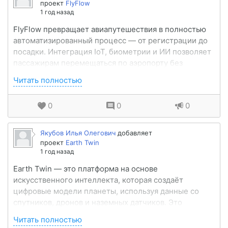
проект
FlyFlow
1 год назад
FlyFlow превращает авиапутешествия в полностью
автоматизированный процесс — от регистрации до
посадки. Интеграция IoT, биометрии и ИИ позволяет
пассажирам перемещаться по аэропорту без
очередей, документов и задержек. Система
Читать полностью
распознаёт лица, управляет багажом в реальном
времени, оптимизирует пот...
0
0
0
Якубов Илья Олегович
добавляет
проект
Earth Twin
1 год назад
Earth Twin — это платформа на основе
искусственного интеллекта, которая создаёт
цифровые модели планеты, используя данные со
спутников, дронов и наземных датчиков. Это
позволяет прогнозировать климатические
Читать полностью
изменения, готовиться к стихийным бедствиям и