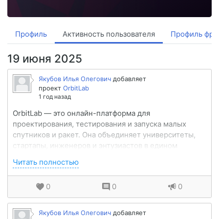
Профиль
Активность пользователя
Профиль фри
19 июня 2025
Якубов Илья Олегович
добавляет
проект
OrbitLab
1 год назад
OrbitLab — это онлайн-платформа для
проектирования, тестирования и запуска малых
спутников и ракет. Она объединяет университеты,
стартапы, инженеров и энтузиастов в едином
цифровом пространстве.Пользователи могут
Читать полностью
создавать проекты с нуля, использовать шаблоны,
проводить симуляции и заказывать зап...
0
0
0
Якубов Илья Олегович
добавляет