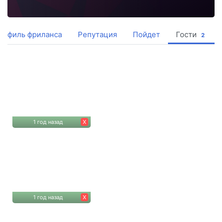
рофиль фриланса
Репутация
Пойдет
Гости
2
1 год назад
Х
1 год назад
Х